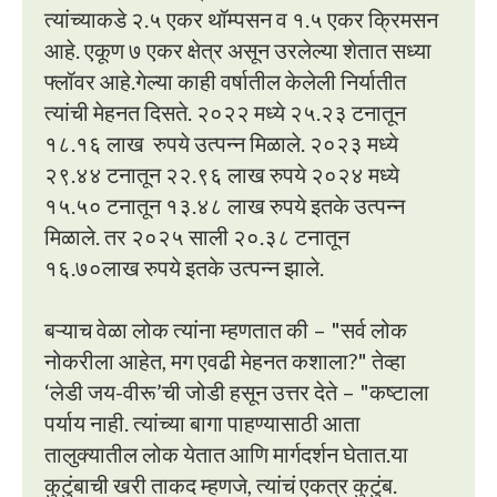
त्यांच्याकडे २.५ एकर थॉम्पसन व १.५ एकर क्रिमसन
आहे. एकूण ७ एकर क्षेत्र असून उरलेल्या शेतात सध्या
फ्लॉवर आहे.गेल्या काही वर्षातील केलेली निर्यातीत
त्यांची मेहनत दिसते. २०२२ मध्ये २५.२३ टनातून
१८.१६ लाख रुपये उत्पन्न मिळाले. २०२३ मध्ये
२९.४४ टनातून २२.९६ लाख रुपये २०२४ मध्ये
१५.५० टनातून १३.४८ लाख रुपये इतके उत्पन्न
मिळाले. तर २०२५ साली २०.३८ टनातून
१६.७०लाख रुपये इतके उत्पन्न झाले.
बऱ्याच वेळा लोक त्यांना म्हणतात की – "सर्व लोक
नोकरीला आहेत, मग एवढी मेहनत कशाला?" तेव्हा
‘लेडी जय-वीरू’ची जोडी हसून उत्तर देते – "कष्टाला
पर्याय नाही. त्यांच्या बागा पाहण्यासाठी आता
तालुक्यातील लोक येतात आणि मार्गदर्शन घेतात.या
कुटुंबाची खरी ताकद म्हणजे, त्यांचं एकत्र कुटुंब.